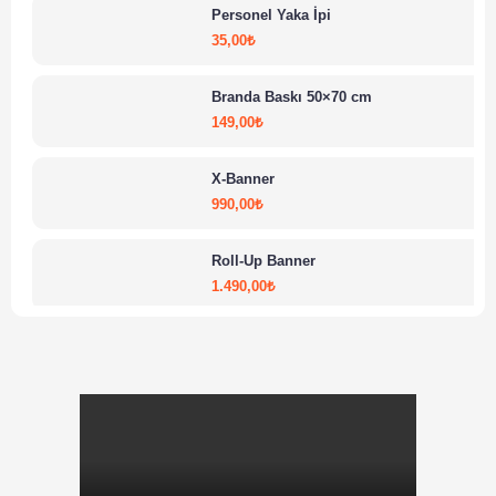
Personel Yaka İpi
35,00
₺
Branda Baskı 50×70 cm
149,00
₺
X-Banner
990,00
₺
Roll-Up Banner
1.490,00
₺
Folyo Baskı m²
249,00
₺