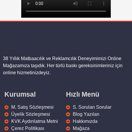
DTF Tekstil Baskı
299,00
₺
38 Yıllık Matbaacılık ve Reklamcılık Deneyimimizi Online
Mağazamıza taşıdık. Her türlü baskı gereksinimleriniz için
online hizmetinizdeyiz.
Baskılı Balon ve Çubuk 1000 Adet
6.895,00
₺
Kurumsal
Hızlı Menü
M. Satış Sözleşmesi
S. Sorulan Sorular
Üyelik Sözleşmesi
Blog Yazıları
KVK Aydınlatma Metni
Hakkımızda
Çerez Politikası
Mağaza