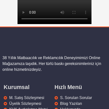
Özel Kesim Kalın Kartvizit
1.595,00
₺
38 Yıllık Matbaacılık ve Reklamcılık Deneyimimizi Online
Mağazamıza taşıdık. Her türlü baskı gereksinimleriniz için
online hizmetinizdeyiz.
Şeffaf PVC Kartvizit
2.950,00
₺
Kurumsal
Hızlı Menü
M. Satış Sözleşmesi
S. Sorulan Sorular
Üyelik Sözleşmesi
Blog Yazıları